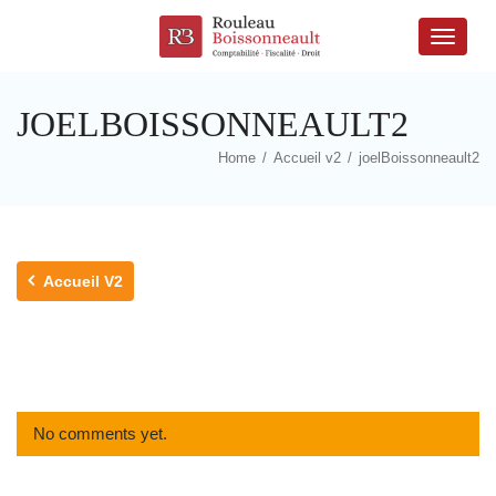
Toggle
naviga
JOELBOISSONNEAULT2
Home
/
Accueil v2
/
joelBoissonneault2
Accueil V2
No comments yet.